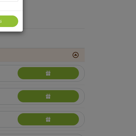
i
 procedūros