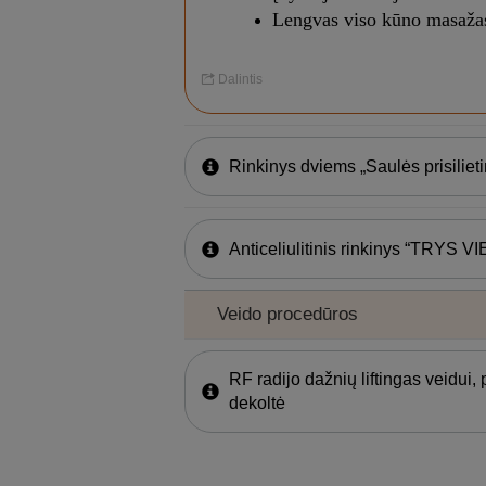
Lengvas viso kūno masaža
Dalintis
Rinkinys dviems „Saulės prisiliet
Anticeliulitinis rinkinys “TRYS 
Veido procedūros
RF radijo dažnių liftingas veidui, p
dekoltė