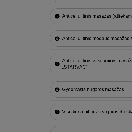
Anticeliulitinis masažas (atlieka
Anticeliulitinis medaus masažas 
Anticeliulitinis vakuuminis masa
„STARVAC“
Gydomasis nugaros masažas
Viso kūno pilingas su jūros drus