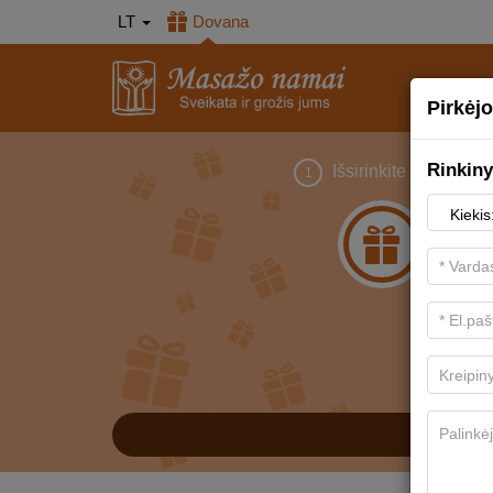
LT
Dovana
Pirkėjo
Rinkin
Išsirinkite dovaną
1
Su