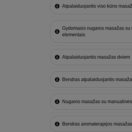
Atpalaiduojantis viso kūno masa
Gydomasis nugaros masažas su m
elementais
Atpalaiduojantis masažas dviem
Bendras atpalaiduojantis masaža
Nugaros masažas su manualinės 
Bendras aromaterapijos masaža