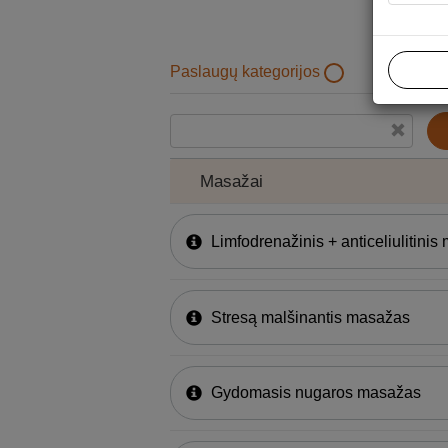
Paslaugų kategorijos
Masažai
Masažai
Limfodrenažinis + anticeliulitini
Stresą malšinantis masažas
Gydomasis nugaros masažas