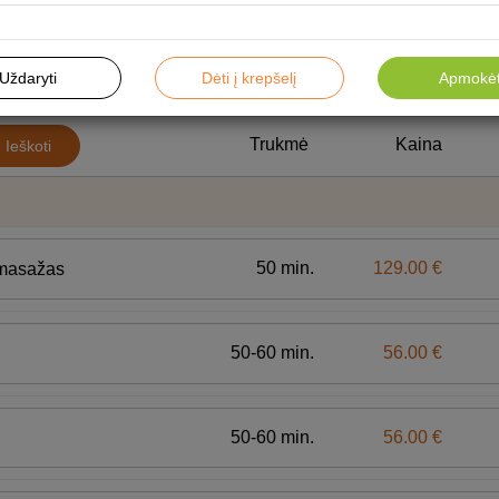
Uždaryti
Dėti į krepšelį
Apmokėt
Masažo rinkiniai
Veido
Trukmė
Kaina
Ieškoti
50 min.
129.00 €
s masažas
50-60 min.
56.00 €
50-60 min.
56.00 €