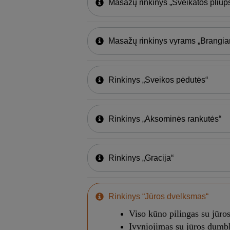
Masažų rinkinys „Sveikatos pliūp
Masažų rinkinys vyrams „Brangia
Rinkinys „Sveikos pėdutės“
Rinkinys „Aksominės rankutės“
Rinkinys „Gracija“
Rinkinys “Jūros dvelksmas“
Viso kūno pilingas su jūro
Įvyniojimas su jūros dumbl