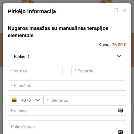
×
Pirkėjo informacija
Nugaros masažas su manualinės terapijos
elementais
MASAŽO NAMAI
Kaina:
75.00
€
.
Pagrindiniai filtrai
Paslaugų kategorijos
Ieškoti
+370
Masažai
Turime
26
pasiūlymų