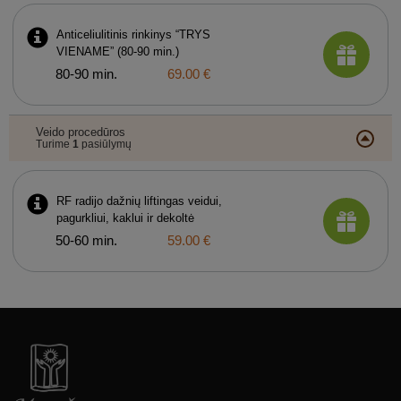
Anticeliulitinis rinkinys “TRYS
VIENAME” (80-90 min.)
80-90 min.
69.00 €
Veido procedūros
Turime
1
pasiūlymų
RF radijo dažnių liftingas veidui,
pagurkliui, kaklui ir dekoltė
50-60 min.
59.00 €