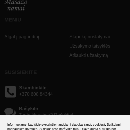
MENIU
Atgal į pagrindinį
Slapukų nustatymai
Užsakymo taisyklės
Atšaukti užsakymą
SUSISIEKITE
Skambinkite:
+370 608 84344
Rašykite:
Turite klausimų? Rašykite!
Informuojame, kad šioje svetainėje naudojami slapukai (angl. cookies). Sutikdami,
paspauskite mygtuką „Sutinku“ arba naršykite toliau. Savo duotą sutikimą bet