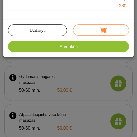
Limfodrenažinis + anticeliulitinis
280
masažas
50 min.
129.00 €
Uždaryti
+
Stresą malšinantis
masažas
Apmokėti
50-60 min.
56.00 €
Gydomasis nugaros
masažas
50-60 min.
56.00 €
Atpalaiduojantis viso kūno
masažas
50-60 min.
56.00 €